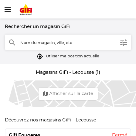
Rechercher un magasin GiFi
filter
search
Nom du magasin, ville, etc.
mylocation
Utiliser ma position actuelle
Magasins GiFi - Lecousse (1)
map
Afficher sur la carte
Découvrez nos magasins GiFi - Lecousse
Gifi Fougeres
Fermé