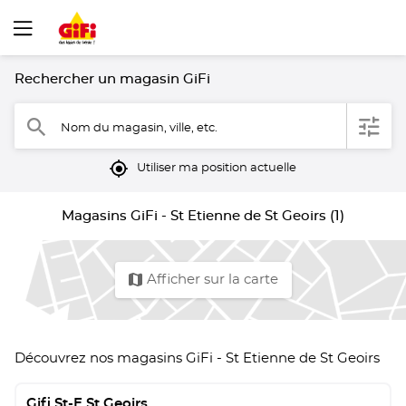
Rechercher un magasin GiFi
filter
search
Nom du magasin, ville, etc.
mylocation
Utiliser ma position actuelle
Magasins GiFi - St Etienne de St Geoirs (1)
map
Afficher sur la carte
Découvrez nos magasins GiFi - St Etienne de St Geoirs
Gifi St-E St Geoirs