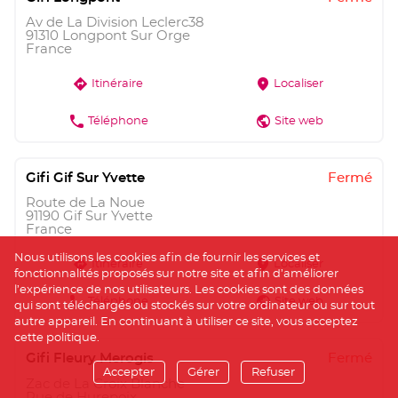
Av de La Division Leclerc38
91310 Longpont Sur Orge
France
direction
marker
Itinéraire
Localiser
phone
world
Téléphone
Site web
Gifi Gif Sur Yvette
Fermé
Route de La Noue
91190 Gif Sur Yvette
France
Nous utilisons les cookies afin de fournir les services et
direction
marker
Itinéraire
Localiser
fonctionnalités proposés sur notre site et afin d’améliorer
l’expérience de nos utilisateurs. Les cookies sont des données
phone
world
Téléphone
Site web
qui sont téléchargés ou stockés sur votre ordinateur ou sur tout
autre appareil. En continuant à utiliser ce site, vous acceptez
cette politique.
Gifi Fleury Merogis
Fermé
Accepter
Gérer
Refuser
Zac de La Croix Blanche
Rue de Hurepoix