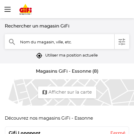
Rechercher un magasin GiFi
filter
search
Nom du magasin, ville, etc.
mylocation
Utiliser ma position actuelle
Magasins GiFi - Essonne (8)
map
Afficher sur la carte
Découvrez nos magasins GiFi - Essonne
Gifi Longpont
Fermé