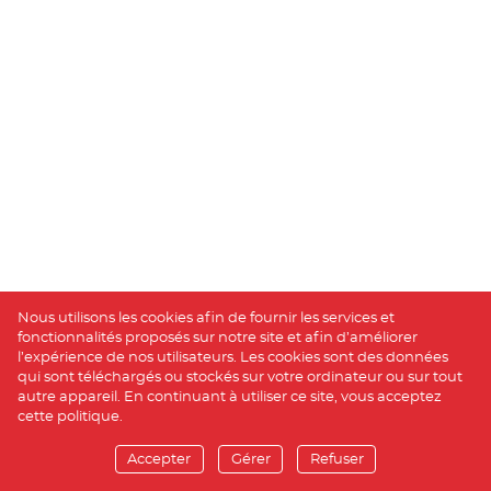
Nous utilisons les cookies afin de fournir les services et
fonctionnalités proposés sur notre site et afin d’améliorer
l’expérience de nos utilisateurs. Les cookies sont des données
qui sont téléchargés ou stockés sur votre ordinateur ou sur tout
autre appareil. En continuant à utiliser ce site, vous acceptez
cette politique.
Accepter
Gérer
Refuser