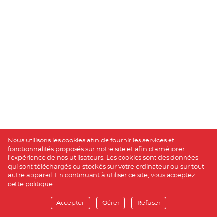
Nous utilisons les cookies afin de fournir les services et
fonctionnalités proposés sur notre site et afin d’améliorer
l’expérience de nos utilisateurs. Les cookies sont des données
qui sont téléchargés ou stockés sur votre ordinateur ou sur tout
autre appareil. En continuant à utiliser ce site, vous acceptez
cette politique.
Accepter
Gérer
Refuser